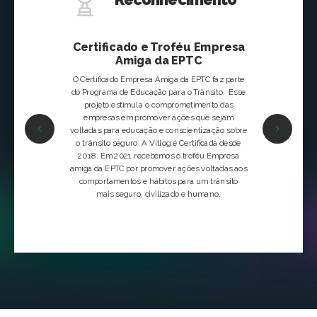
Prêmi
Certificado e Troféu Empresa
de
Amiga da EPTC
 Pintura
O Prêmio T
próprios e
O Certificado Empresa Amiga da EPTC faz parte
transport
do Programa de Educação para o Trânsito. Esse
 lugar no 50º
escolhida em 
projeto estimula o comprometimento das
e Pintura de
2016, 201
empresas em promover ações que sejam
 é selecionar,
categ
voltadas para educação e conscientização sobre
tético e de
o trânsito seguro. A Vitlog é Certificada desde
se destacaram
2018. Em 2021 recebemos o troféu Empresa
im, a fixação
amiga da EPTC por promover ações voltadas aos
da utilização
comportamentos e hábitos para um trânsito
ação visual.
mais seguro, civilizado e humano.
 categoria