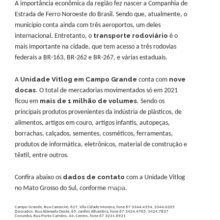
A importância econômica da região fez nascer a Companhia de
Estrada de Ferro Noroeste do Brasil. Sendo que, atualmente, o
município conta ainda com três aeroportos, um deles
transporte rodoviário
internacional. Entretanto, o
é o
mais importante na cidade, que tem acesso a três rodovias
federais a BR-163, BR-262 e BR-267, e várias estaduais.
Unidade Vitlog em Campo Grande
nove
A
conta com
docas
. O total de mercadorias movimentados só em 2021
mais de 1 milhão de volumes
ficou em
. Sendo os
principais produtos provenientes da indústria de plásticos, de
alimentos, artigos em couro, artigos infantis, autopeças,
borrachas, calçados, sementes, cosméticos, ferramentas,
produtos de informática, eletrônicos, material de construção e
têxtil, entre outros.
dados de contato
Confira abaixo os
com a Unidade Vitlog
mapa
no Mato Grosso do Sul, conforme
.
Campo Grande, Rua Camocim, 627, Vila Cidade Morena, fone 67 3344.4354, 3344.0205
Dourados, Rua Alameda Oeste, 65, Jardim Alhambra, fone 67 3424.4705, 3424.7837
Corumbá, Rua Porto Carreiro, 44, Centro, fone 67 3231.6921