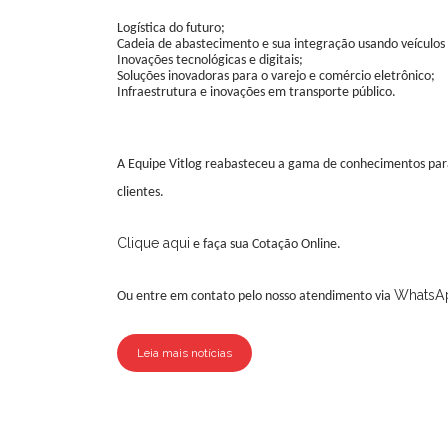
L
ogística do futuro;
C
adeia de abastecimento e sua integração usando veículos 
I
novações tecnológicas e digitais;
S
oluções inovadoras para o varejo e comércio eletrônico;
I
nfraestrutura e inovações em transporte público.
A Equipe Vitlog reabasteceu a gama de conhecimentos par
clientes.
Clique aqui
e faça sua Cotação Online.
WhatsA
Ou entre em contato pelo nosso atendimento via
Leia mais notícias