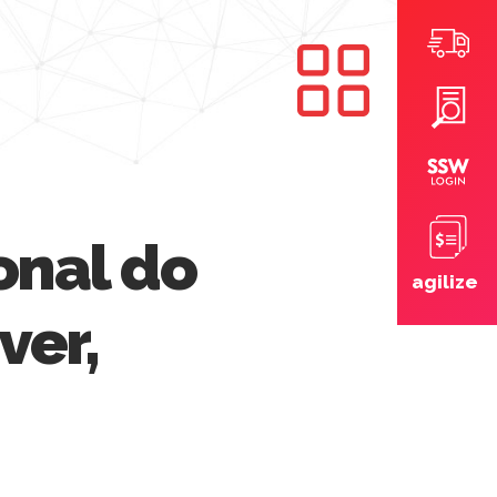
onal do
agilize
ver,