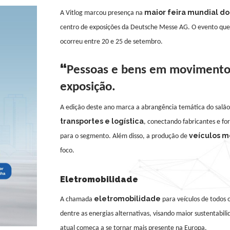
maior feira mundial do
A Vitlog marc
ou
presença na
centro de exposições da Deutsche Messe AG
.
O
evento
que
ocorre
u
entre 20 e 25 de setembro.
“
Pessoas e bens em movimento”
exposição
.
A edição deste ano marca a abrangência temática do salão,
transportes e logística
,
conectando fabricantes e fo
veículos m
para o segmento.
Além disso, a produção de
foco.
Eletromobilidade
eletromobilidade
A chamada
para veículos de todos 
dentre as energias alternativas, visando maior sustentabili
atual começa a se tornar mais presente na Europa.