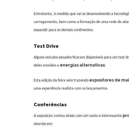
Entretanto,
à medida que
vai se
desenvolvendo a tecnolog
carregamento, bem como a
forma
ção de
uma rede de aba
expandir para o
s demais
continentes.
Test Drive
Alguns veículos pesados
ficaram
disponíveis para um test d
energias alternativas
deles movidos a
.
expositores de mai
E
sta edição da feira veio trazendo
uma experiência realista com os lançamentos.
Conferências
pr
A exposição
contou ainda com
um vasto e interessante
abordaram: