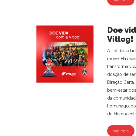
Doe vi
Vitlog!
A solidarieda
move! Há mais 
transforma vi
doação de san
Direção Certa,
bem-estar dos
da comunidad
homenageado
do Hemocentro”
veja mais