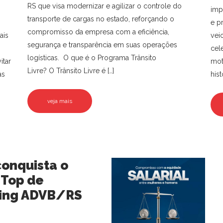
RS que visa modernizar e agilizar o controle do
imp
transporte de cargas no estado, reforçando o
e p
compromisso da empresa com a eficiência,
ais
vei
segurança e transparência em suas operações
cel
logísticas. O que é o Programa Trânsito
itar
mot
Livre? O Trânsito Livre é […]
as
hist
veja mais
conquista o
 Top de
ing ADVB/RS
