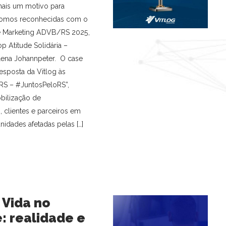
mais um motivo para
omos reconhecidas com o
e Marketing ADVB/RS 2025,
p Atitude Solidária –
lena Johannpeter. O case
esposta da Vitlog às
RS – #JuntosPeloRS”,
bilização de
 clientes e parceiros em
idades afetadas pelas […]
 Vida no
: realidade e