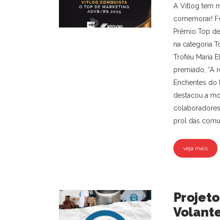
A Vitlog tem 
comemorar! F
Prêmio Top d
na categoria To
Troféu Maria E
premiado, “A r
Enchentes do 
destacou a mo
colaboradores,
prol das comun
veja mais
Projeto
Volante