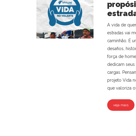
propósi
estrada
A vida de que
estradas vai m
caminhão. É u
desafios, histó
força de home
dedicam seus 
cargas. Pensan
projeto Vida no
que valoriza os
veja mais