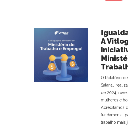
Igualda
A Vitlo
iniciati
Ministé
Trabal
O Relatório de
Salarial, real
de 2024, revela
mulheres e ho
Acreditamos qu
fundamental 
trabalho mais j