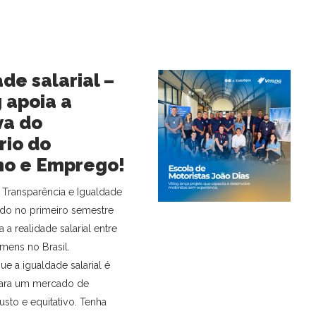
de salarial –
g apoia a
va do
rio do
ho e Emprego!
 Transparência e Igualdade
izado no primeiro semestre
 a realidade salarial entre
mens no Brasil.
e a igualdade salarial é
para um mercado de
usto e equitativo. Tenha